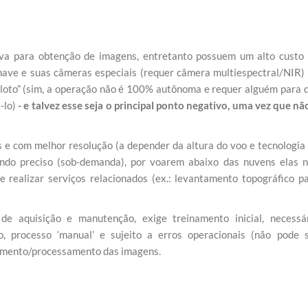
va para obtenção de imagens, entretanto possuem um alto custo
nave e suas câmeras especiais (requer câmera multiespectral/NIR)
piloto” (sim, a operação não é 100% autônoma e requer alguém para 
á-lo)
- e talvez esse seja o principal ponto negativo, uma vez que nã
s e com melhor resolução (a depender da altura do voo e tecnologia
ando preciso (sob-demanda), por voarem abaixo das nuvens elas 
de realizar serviços relacionados (ex.: levantamento topográfico p
de aquisição e manutenção, exige treinamento inicial, necessá
o, processo ‘manual’ e sujeito a erros operacionais (não pode 
amento/processamento das imagens.