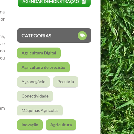
AGENDAR DEMONSTRAÇÃO
uma
tor
CATEGORIAS
ma,
s e
ado
Agricultura Digital
 ou
Agricultura de precisão
Agronegócio
Pecuária
Conectividade
rem
Máquinas Agrícolas
Inovação
Agricultura