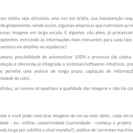
e em órbita seja altíssimo, uma vez em órbita, sua manutenção req
ecido globalmente, sendo assim, algumas empresas que controlam ou 
m essas imagens em larga escala. E algumas vão além, já processa
otentes, extraindo as informações mais relevantes para cada tipo
 veremos em detalhes na sequência!)
humano, possibilidade de automatizar 100% o processo (da coleta
olução é oferecida já integrada a sistemas/softwares intuitivos, pr
ens permite uma análise de longo prazo, captação de informaç
idade do solo).
ítidas, as nuvens atrapalham a qualidade das imagens e não há c
ente e você pode contratar imagens de um ou mais deles, cada um 
dade - ex.: militar, conectividade (curiosidade - conheça o projeto
da larga por satélite a nível mundial!), análise de correntes marítim