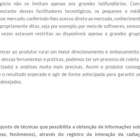
ócio não se limitam apenas aos grandes latifundiários. Co
nstante desses facilitadores tecnológicos, os pequenos e méd
se mercado, conferindo-lhes acesso direto ao mercado, conhecimen
propriamente ditas, seja por exemplo, por meio de softwares, senso
as vezes estavam restritas ou disponíveis apenas a grandes grup
ferecer ao produtor rural um maior direcionamento e embasamento
 dessas ferramentas e práticas, podemos ter um processo de coleta
izado) e análises muito mais precisas. Assim o produtor conse
o o resultado esperado e agir de forma antecipada para garantir 
 desejados.
unto de técnicas que possibilita a obtenção de informações so
áreas, fenômenos), através do registro da interação da radia