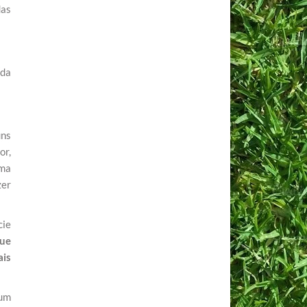
das
ada
uns
or,
rma
zer
cie
ue
ais
gum