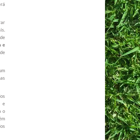
erá
rar
is.
 de
a e
 de
 um
mas
dos
s e
a o
bém
dos