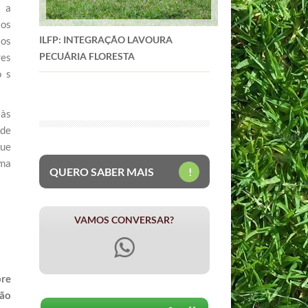
m a
ios
ILFP: INTEGRAÇÃO LAVOURA
tos
PECUÁRIA FLORESTA
res
o s
 às
 de
gue
uma
QUERO SABER MAIS
!
VAMOS CONVERSAR?
bre
ção