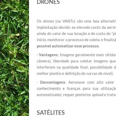
DRONES
Os
drones
(ou VANTs) são uma boa alternati
implantação devido ao elevado custo da aero
ainda do valor de sua locação e do custo do “
início, monitorar o processo de coleta e finaliz
possível automatizar esse processo.
·
Vantagens
: Imagens geralmente mais nítida
câmera), liberdade para coletar imagens qu
interferem na qualidade final, possibilidade 
melhor plantio e definição de curvas de nível).
·
Desvantagens
: Aeronave com alto valor 
conhecimento e licenças para sua utilizaçã
automatizado), requer posterior
upload
e trat
SATÉLITES