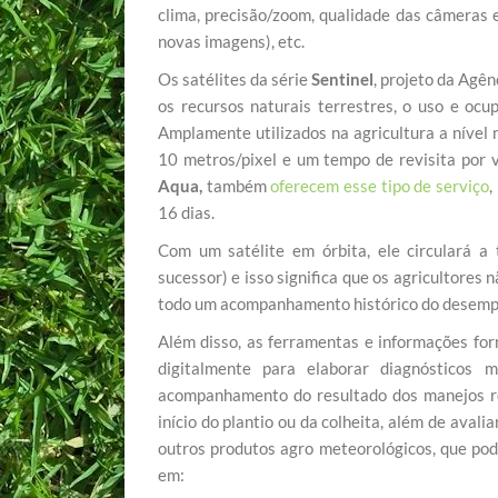
clima, precisão/zoom, qualidade das câmeras
novas imagens), etc.
Os satélites da série
Sentinel
, projeto da Agên
os recursos naturais terrestres, o uso e ocu
Amplamente utilizados na agricultura a nível
10 metros/pixel e um tempo de revisita por 
Aqua,
também
oferecem esse tipo de serviço
,
16 dias.
Com um satélite em órbita, ele circulará a 
sucessor) e isso significa que os agricultor
todo um acompanhamento histórico do desempe
Além disso, as ferramentas e informações fo
digitalmente para elaborar diagnósticos 
acompanhamento do resultado dos manejos r
início do plantio ou da colheita, além de ava
outros produtos agro meteorológicos, que po
em: