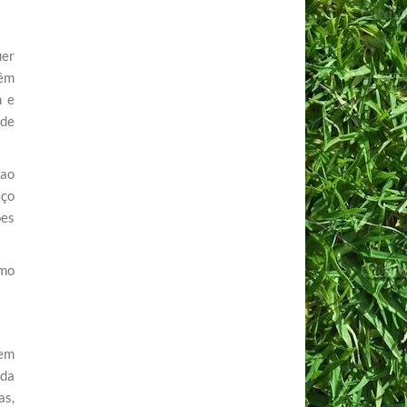
uer
têm
m e
 de
 ao
eço
ões
omo
tem
 da
as,