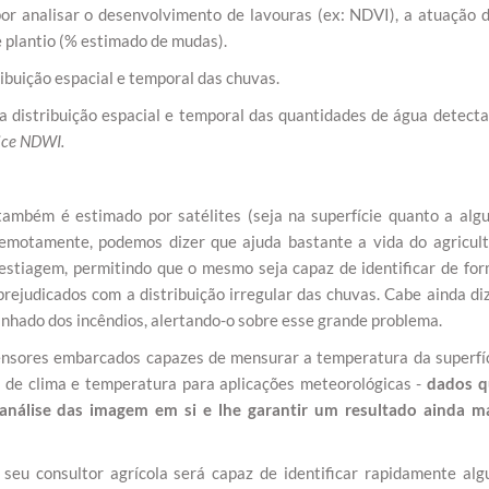
r analisar o desenvolvimento de lavouras (ex: NDVI), a atuação 
e plantio (% estimado de mudas).
ibuição espacial e temporal das chuvas.
 distribuição espacial e temporal das quantidades de água detect
dice NDWI.
também é estimado por satélites (seja na superfície quanto a alg
remotamente, podemos dizer que ajuda bastante a vida do agricult
 estiagem, permitindo que o mesmo seja capaz de identificar de fo
prejudicados com a distribuição irregular das chuvas. Cabe ainda di
nhado dos incêndios, alertando-o sobre esse grande problema.
nsores embarcados capazes de mensurar a temperatura da superfí
 de clima e temperatura para aplicações meteorológicas -
dados q
análise das imagem em si e lhe garantir um resultado ainda m
seu consultor agrícola será capaz de identificar rapidamente al