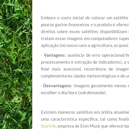
Embora o custo inicial de colocar um satélit
poucos gastos financeiros e o produto é ofer
direitos sobre esses satélites disponibiliza
tratam essas imagens em computadores superp
aplicação (no nosso caso a agricultura,
as quais
·
Vantagens
: ausência de erro operacional/
processamento e extração de indicadores), a s
final mais acessível, recorrência de imag
complementares (dados meteorológicos e de um
·
Desvantagens
: Imagens geralmente menos n
escolher o dia/hora (sob demanda).
Existem inúmeros satélites em órbita atualm
uma característica específica, tal como finali
Starlink
, empresa de Elon Musk que oferece ban