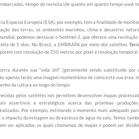
 embarcadas, tempo de revisita (de quanto em quanto tempo você t
cia Espacial Europeia (ESA), por exemplo, tem a finalidade de monito
pação das terras, os ambientes marinhos, clima e desastres natura
 mundial, podemos destacar o Sentinel-2, que oferece uma resolução
volta de 5 dias. No Brasil, a EMBRAPA por meio dos satélites
Terr
 porém com resolução de 250 metros por pixel e resolução temporal
terra durante sua “vida útil” (geralmente sendo substituído por
es não apenas terão uma imagem momentânea de como está sua área, 
nho da cultura ao longo do tempo.
rnecidas pelos satélites nos permitem desenvolver mapas processa
mais assertivos e estratégicos acerca das próximas produçõe
ealizados. Por exemplo, estimando o momento mais adequado par
liar o impacto da estiagem ou do excesso de água no solo. Temos tam
dem ser aplicados, os quais chamamos de mapas e podem ser dividi