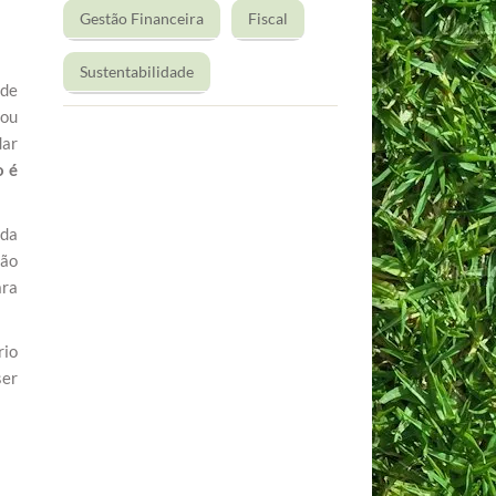
Gestão Financeira
Fiscal
Sustentabilidade
 de
 ou
dar
o é
 da
não
ara
rio
ser