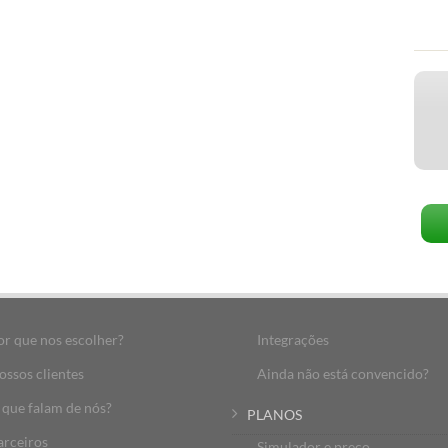
or que nos escolher?
Integrações
ossos clientes
Ainda não está convencido?
 que falam de nós?
PLANOS
arceiros
Simulador e preço