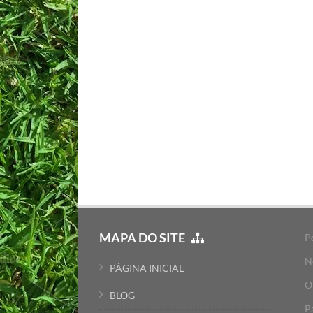
MAPA DO SITE
P
N
PÁGINA INICIAL
O
BLOG
P